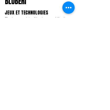
BLUBERI
JEUX ET TECHNOLOGIES
Plusieurs projets d'équipe: modélisation,
VFX et animation
STM
PROJET D'ARCHITECHTURE